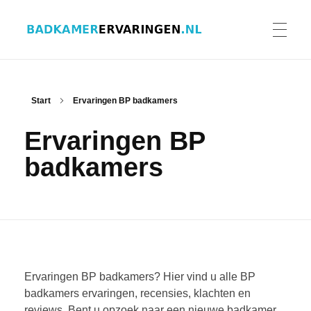
Badkamer ervaringen
Schrijf en lees ervaringen, recensies en reviews | Gratis badkamerbrochures ontvangen
HOME
Start
Ervaringen BP badkamers
Ervaringen BP
ERVARINGEN BADKAMERS
badkamers
BADKAMERERVARING DELEN
BADKAMERBROCHURES AANVRAGEN
Ervaringen BP badkamers? Hier vind u alle BP
badkamers ervaringen, recensies, klachten en
reviews. Bent u opzoek naar een nieuwe badkamer
CONTACT