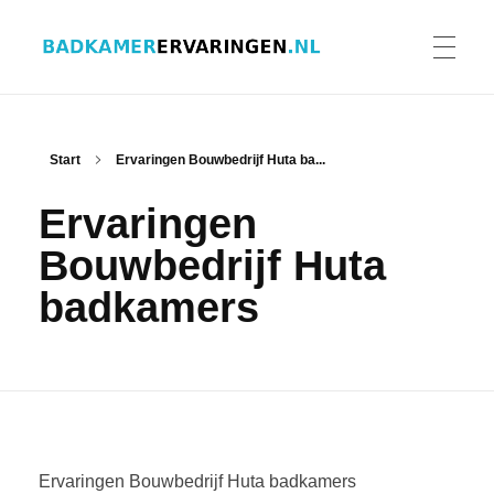
Badkamer ervaringen
Schrijf en lees ervaringen, recensies en reviews | Gratis badkamerbrochures ontvangen
HOME
Start
Ervaringen Bouwbedrijf Huta ba...
Ervaringen
ERVARINGEN BADKAMERS
Bouwbedrijf Huta
badkamers
BADKAMERERVARING DELEN
BADKAMERBROCHURES AANVRAGEN
Ervaringen Bouwbedrijf Huta badkamers
CONTACT