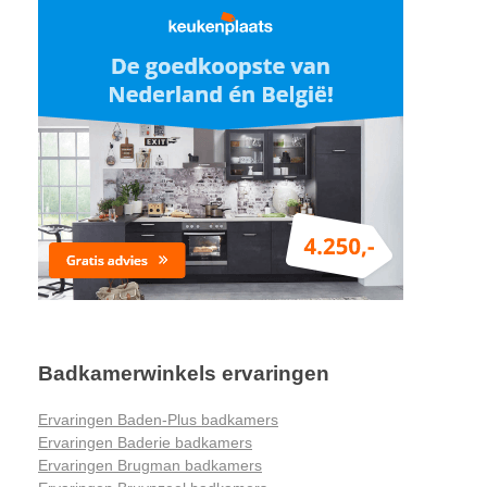
Badkamerwinkels ervaringen
Ervaringen Baden-Plus badkamers
Ervaringen Baderie badkamers
Ervaringen Brugman badkamers