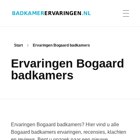
Badkamer ervaringen
Schrijf en lees ervaringen, recensies en reviews | Gratis badkamerbrochures ontvangen
HOME
Start
Ervaringen Bogaard badkamers
Ervaringen Bogaard
ERVARINGEN BADKAMERS
badkamers
BADKAMERERVARING DELEN
BADKAMERBROCHURES AANVRAGEN
Ervaringen Bogaard badkamers? Hier vind u alle
Bogaard badkamers ervaringen, recensies, klachten
en reviews. Bent u opzoek naar een nieuwe
CONTACT