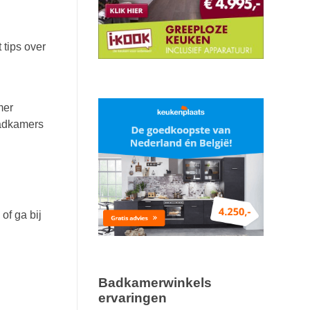
tips over
mer
badkamers
of ga bij
Badkamerwinkels
ervaringen