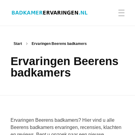
Badkamer ervaringen
Schrijf en lees ervaringen, recensies en reviews | Gratis badkamerbrochures ontvangen
HOME
Start
Ervaringen Beerens badkamers
Ervaringen Beerens
ERVARINGEN BADKAMERS
badkamers
BADKAMERERVARING DELEN
BADKAMERBROCHURES AANVRAGEN
Ervaringen Beerens badkamers? Hier vind u alle
Beerens badkamers ervaringen, recensies, klachten
en reviews. Bent u opzoek naar een nieuwe
CONTACT