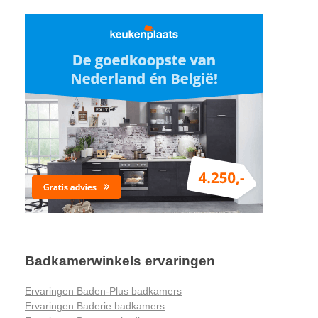
Badkamerwinkels ervaringen
Ervaringen Baden-Plus badkamers
Ervaringen Baderie badkamers