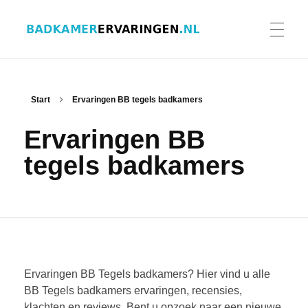
Badkamer ervaringen
Schrijf en lees ervaringen, recensies en reviews | Gratis badkamerbrochures ontvangen
HOME
Start
Ervaringen BB tegels badkamers
Ervaringen BB
ERVARINGEN BADKAMERS
tegels badkamers
BADKAMERERVARING DELEN
BADKAMERBROCHURES AANVRAGEN
Ervaringen BB Tegels badkamers? Hier vind u alle
BB Tegels badkamers ervaringen, recensies,
klachten en reviews. Bent u opzoek naar een nieuwe
CONTACT