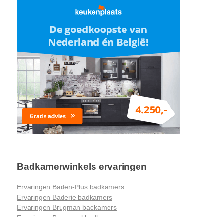
Badkamerwinkels ervaringen
Ervaringen Baden-Plus badkamers
Ervaringen Baderie badkamers
Ervaringen Brugman badkamers