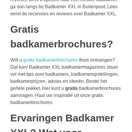
ga dan langs bij Badkamer XXL in Buitenpost. Lees
eerst de recensies en reviews over Badkamer XXL.
Gratis
badkamerbrochures?
Wilt u
gratis badkamerbrochures
thuis ontvangen?
Dat kan! Badkamer XXL badkamermagazines staan
vol met tips over badkamers, badkameropstellingen,
badkamerprijzen, advies en ideeën. Bestel het
gehele pakket, hier kunt u
gratis
badkamerbrochures
aanvragen. Haal uw inspiratie uit onze gratis
badkamerbrochures.
Ervaringen Badkamer