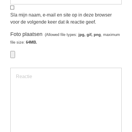
Sla mijn naam, e-mail en site op in deze browser
voor de volgende keer dat ik reactie geef.
Foto plaatsen
(Allowed file types:
jpg, gif, png
, maximum
file size:
64MB.