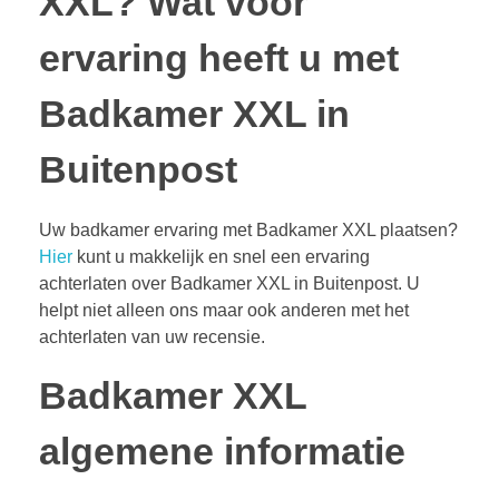
XXL?
Wat voor
ervaring heeft u met
Badkamer XXL in
Buitenpost
Uw badkamer ervaring met Badkamer XXL plaatsen?
Hier
kunt u makkelijk en snel een ervaring
achterlaten over Badkamer XXL in Buitenpost. U
helpt niet alleen ons maar ook anderen met het
achterlaten van uw recensie.
Badkamer XXL
algemene informatie