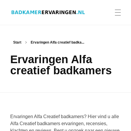
Badkamer ervaringen
Schrijf en lees ervaringen, recensies en reviews | Gratis badkamerbrochures ontvangen
HOME
Start
Ervaringen Alfa creatief badka...
Ervaringen Alfa
ERVARINGEN BADKAMERS
creatief badkamers
BADKAMERERVARING DELEN
BADKAMERBROCHURES AANVRAGEN
Ervaringen Alfa Creatief badkamers? Hier vind u alle
Alfa Creatief badkamers ervaringen, recensies,
klachten en reviews. Bent u opzoek naar een nieuwe
CONTACT