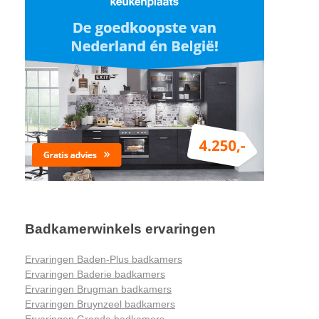
Badkamerwinkels ervaringen
Ervaringen Baden-Plus badkamers
Ervaringen Baderie badkamers
Ervaringen Brugman badkamers
Ervaringen Bruynzeel badkamers