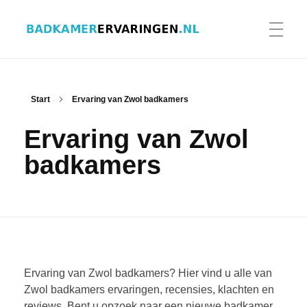
Badkamer ervaringen
Schrijf en lees ervaringen, recensies en reviews | Gratis badkamerbrochures ontvangen
HOME
Start
Ervaring van Zwol badkamers
Ervaring van Zwol
ERVARINGEN BADKAMERS
badkamers
BADKAMERERVARING DELEN
BADKAMERBROCHURES AANVRAGEN
Ervaring van Zwol badkamers? Hier vind u alle van
Zwol badkamers ervaringen, recensies, klachten en
reviews. Bent u opzoek naar een nieuwe badkamer
CONTACT