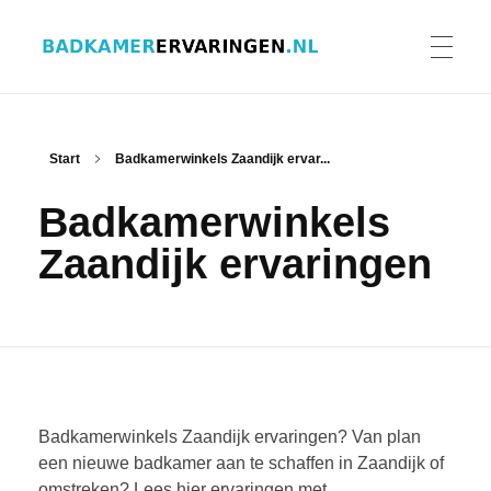
Badkamer ervaringen
Schrijf en lees ervaringen, recensies en reviews | Gratis badkamerbrochures ontvangen
HOME
Start
Badkamerwinkels Zaandijk ervar...
Badkamerwinkels
ERVARINGEN BADKAMERS
Zaandijk ervaringen
BADKAMERERVARING DELEN
BADKAMERBROCHURES AANVRAGEN
Badkamerwinkels Zaandijk ervaringen? Van plan
een nieuwe badkamer aan te schaffen in Zaandijk of
omstreken? Lees hier ervaringen met
CONTACT