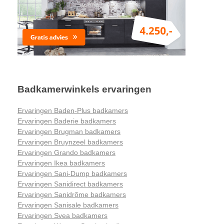
Badkamerwinkels ervaringen
Ervaringen Baden-Plus badkamers
Ervaringen Baderie badkamers
Ervaringen Brugman badkamers
Ervaringen Bruynzeel badkamers
Ervaringen Grando badkamers
Ervaringen Ikea badkamers
Ervaringen Sani-Dump badkamers
Ervaringen Sanidirect badkamers
Ervaringen Sanidrõme badkamers
Ervaringen Sanisale badkamers
Ervaringen Svea badkamers