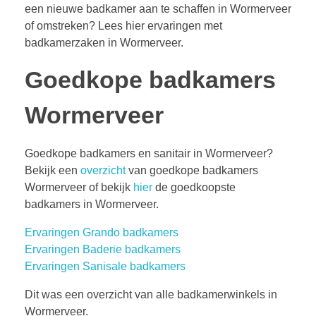
een nieuwe badkamer aan te schaffen in Wormerveer
of omstreken? Lees hier ervaringen met
badkamerzaken in Wormerveer.
Goedkope badkamers
Wormerveer
Goedkope badkamers en sanitair in Wormerveer?
Bekijk een
overzicht
van goedkope badkamers
Wormerveer of bekijk
hier
de goedkoopste
badkamers in Wormerveer.
Ervaringen Grando badkamers
Ervaringen Baderie badkamers
Ervaringen Sanisale badkamers
Dit was een overzicht van alle badkamerwinkels in
Wormerveer.