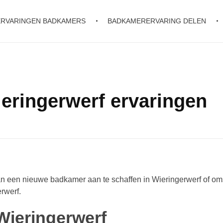
ERVARINGEN BADKAMERS
BADKAMERERVARING DELEN
eringerwerf ervaringen
n een nieuwe badkamer aan te schaffen in Wieringerwerf of om
rwerf.
ieringerwerf