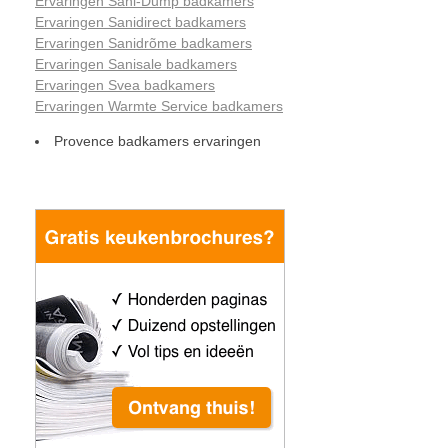
Ervaringen Sani-Dump badkamers
Ervaringen Sanidirect badkamers
Ervaringen Sanidrõme badkamers
Ervaringen Sanisale badkamers
Ervaringen Svea badkamers
Ervaringen Warmte Service badkamers
Provence badkamers ervaringen