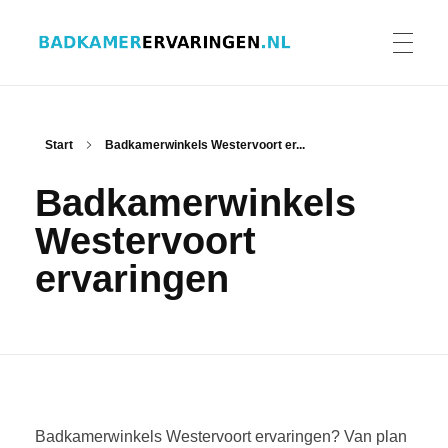
Badkamer ervaringen
Schrijf en lees ervaringen, recensies en reviews | Gratis badkamerbrochures ontvangen
HOME
Start
Badkamerwinkels Westervoort er...
Badkamerwinkels
ERVARINGEN BADKAMERS
Westervoort
ervaringen
BADKAMERERVARING DELEN
BADKAMERBROCHURES AANVRAGEN
Badkamerwinkels Westervoort ervaringen? Van plan
CONTACT