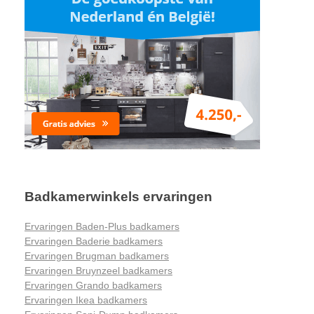
Badkamerwinkels ervaringen
Ervaringen Baden-Plus badkamers
Ervaringen Baderie badkamers
Ervaringen Brugman badkamers
Ervaringen Bruynzeel badkamers
Ervaringen Grando badkamers
Ervaringen Ikea badkamers