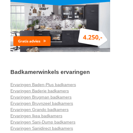
Badkamerwinkels ervaringen
Ervaringen Baden-Plus badkamers
Ervaringen Baderie badkamers
Ervaringen Brugman badkamers
Ervaringen Bruynzeel badkamers
Ervaringen Grando badkamers
Ervaringen Ikea badkamers
Ervaringen Sani-Dump badkamers
Ervaringen Sanidirect badkamers