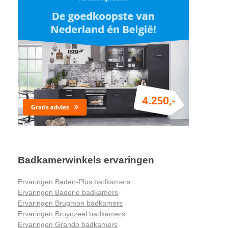
Badkamerwinkels ervaringen
Ervaringen Baden-Plus badkamers
Ervaringen Baderie badkamers
Ervaringen Brugman badkamers
Ervaringen Bruynzeel badkamers
Ervaringen Grando badkamers