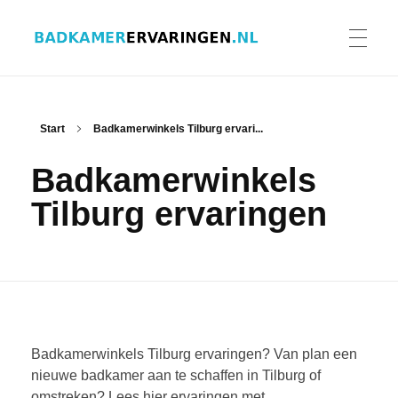
Badkamer ervaringen
Schrijf en lees ervaringen, recensies en reviews | Gratis badkamerbrochures ontvangen
HOME
Start
Badkamerwinkels Tilburg ervari...
Badkamerwinkels
ERVARINGEN BADKAMERS
Tilburg ervaringen
BADKAMERERVARING DELEN
BADKAMERBROCHURES AANVRAGEN
Badkamerwinkels Tilburg ervaringen? Van plan een
nieuwe badkamer aan te schaffen in Tilburg of
omstreken? Lees hier ervaringen met
CONTACT