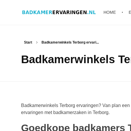
HOME
Badkamer ervaringen
Schrijf en lees ervaringen, recensies en reviews | Gratis badkamerbrochures ontvangen
Start
Badkamerwinkels Terborg ervari...
Badkamerwinkels Te
Badkamerwinkels Terborg ervaringen? Van plan een n
ervaringen met badkamerzaken in Terborg.
Goedkope badkamers 