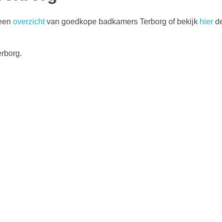
 een
overzicht
van goedkope badkamers Terborg of bekijk
hier
d
erborg.