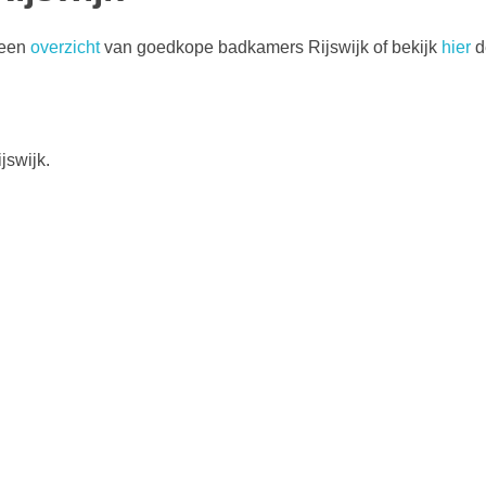
 een
overzicht
van goedkope badkamers Rijswijk of bekijk
hier
d
jswijk.