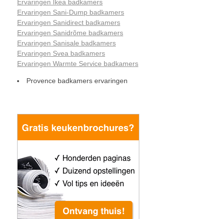
Ervaringen Ikea badkamers
Ervaringen Sani-Dump badkamers
Ervaringen Sanidirect badkamers
Ervaringen Sanidrõme badkamers
Ervaringen Sanisale badkamers
Ervaringen Svea badkamers
Ervaringen Warmte Service badkamers
Provence badkamers ervaringen