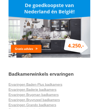
Badkamerwinkels ervaringen
Ervaringen Baden-Plus badkamers
Ervaringen Baderie badkamers
Ervaringen Brugman badkamers
Ervaringen Bruynzeel badkamers
Ervaringen Grando badkamers