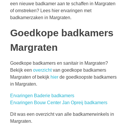
een nieuwe badkamer aan te schaffen in Margraten
of omstreken? Lees hier ervaringen met
badkamerzaken in Margraten.
Goedkope badkamers
Margraten
Goedkope badkamers en sanitair in Margraten?
Bekijk een
overzicht
van goedkope badkamers
Margraten of bekijk
hier
de goedkoopste badkamers
in Margraten.
Ervaringen Baderie badkamers
Ervaringen Bouw Center Jan Opreij badkamers
Dit was een overzicht van alle badkamerwinkels in
Margraten.