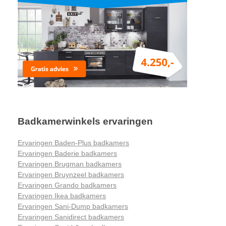
Badkamerwinkels ervaringen
Ervaringen Baden-Plus badkamers
Ervaringen Baderie badkamers
Ervaringen Brugman badkamers
Ervaringen Bruynzeel badkamers
Ervaringen Grando badkamers
Ervaringen Ikea badkamers
Ervaringen Sani-Dump badkamers
Ervaringen Sanidirect badkamers