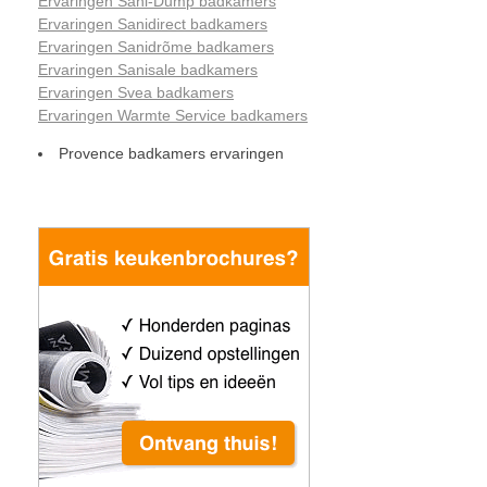
Ervaringen Sani-Dump badkamers
Ervaringen Sanidirect badkamers
Ervaringen Sanidrõme badkamers
Ervaringen Sanisale badkamers
Ervaringen Svea badkamers
Ervaringen Warmte Service badkamers
Provence badkamers ervaringen