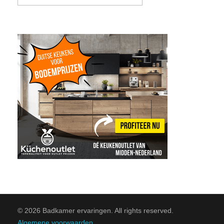
© 2026 Badkamer ervaringen. All rights reserved.
Algemene voorwaarden