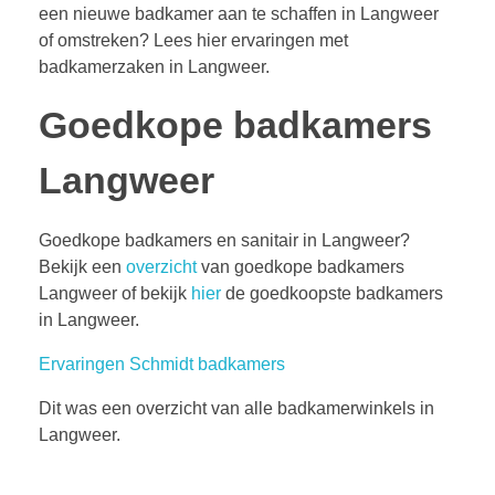
een nieuwe badkamer aan te schaffen in Langweer
of omstreken? Lees hier ervaringen met
badkamerzaken in Langweer.
Goedkope badkamers
Langweer
Goedkope badkamers en sanitair in Langweer?
Bekijk een
overzicht
van goedkope badkamers
Langweer of bekijk
hier
de goedkoopste badkamers
in Langweer.
Ervaringen Schmidt badkamers
Dit was een overzicht van alle badkamerwinkels in
Langweer.