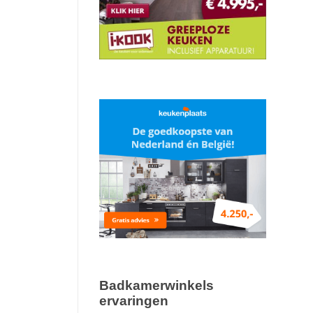
Badkamerwinkels
ervaringen