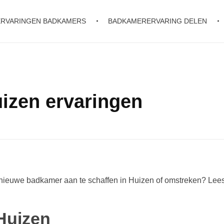
ERVARINGEN BADKAMERS
BADKAMERERVARING DELEN
izen ervaringen
ieuwe badkamer aan te schaffen in Huizen of omstreken? Lees
Huizen