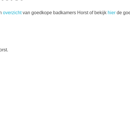
en
overzicht
van goedkope badkamers Horst of bekijk
hier
de go
rst.