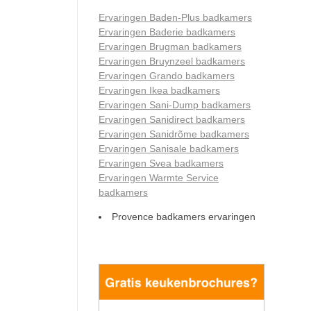
Ervaringen Baden-Plus badkamers
Ervaringen Baderie badkamers
Ervaringen Brugman badkamers
Ervaringen Bruynzeel badkamers
Ervaringen Grando badkamers
Ervaringen Ikea badkamers
Ervaringen Sani-Dump badkamers
Ervaringen Sanidirect badkamers
Ervaringen Sanidrõme badkamers
Ervaringen Sanisale badkamers
Ervaringen Svea badkamers
Ervaringen Warmte Service
badkamers
Provence badkamers ervaringen