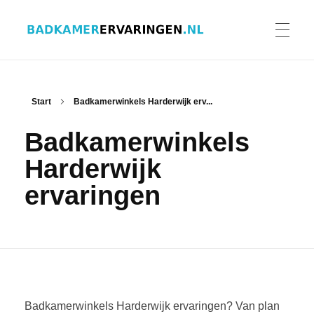
Badkamer ervaringen
Schrijf en lees ervaringen, recensies en reviews | Gratis badkamerbrochures ontvangen
HOME
Start
Badkamerwinkels Harderwijk erv...
Badkamerwinkels
ERVARINGEN BADKAMERS
Harderwijk
ervaringen
BADKAMERERVARING DELEN
BADKAMERBROCHURES AANVRAGEN
Badkamerwinkels Harderwijk ervaringen? Van plan
CONTACT