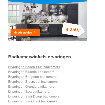
Badkamerwinkels ervaringen
Ervaringen Baden-Plus badkamers
Ervaringen Baderie badkamers
Ervaringen Brugman badkamers
Ervaringen Bruynzeel badkamers
Ervaringen Grando badkamers
Ervaringen Ikea badkamers
Ervaringen Sani-Dump badkamers
Ervaringen Sanidirect badkamers