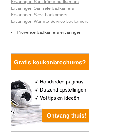
Ervaringen Sanidrõme badkamers
Ervaringen Sanisale badkamers
Ervaringen Svea badkamers
Ervaringen Warmte Service badkamers
Provence badkamers ervaringen