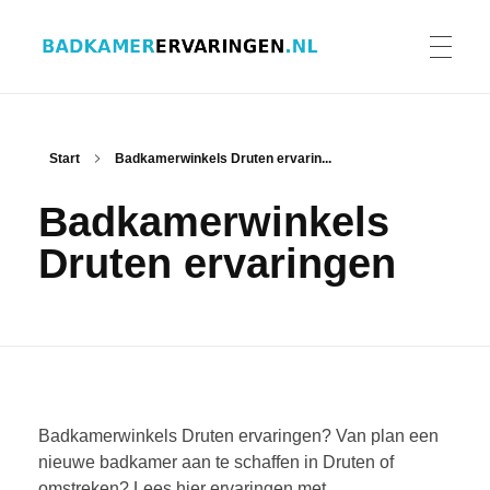
Badkamer ervaringen
Schrijf en lees ervaringen, recensies en reviews | Gratis badkamerbrochures ontvangen
HOME
Start
Badkamerwinkels Druten ervarin...
Badkamerwinkels
ERVARINGEN BADKAMERS
Druten ervaringen
BADKAMERERVARING DELEN
BADKAMERBROCHURES AANVRAGEN
Badkamerwinkels Druten ervaringen? Van plan een
nieuwe badkamer aan te schaffen in Druten of
omstreken? Lees hier ervaringen met
CONTACT