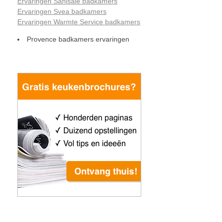
Ervaringen Sanisale badkamers
Ervaringen Svea badkamers
Ervaringen Warmte Service badkamers
Provence badkamers ervaringen