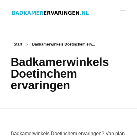
Badkamer ervaringen
Schrijf en lees ervaringen, recensies en reviews | Gratis badkamerbrochures ontvangen
HOME
Start
Badkamerwinkels Doetinchem erv...
Badkamerwinkels
ERVARINGEN BADKAMERS
Doetinchem
ervaringen
BADKAMERERVARING DELEN
BADKAMERBROCHURES AANVRAGEN
Badkamerwinkels Doetinchem ervaringen? Van plan
CONTACT