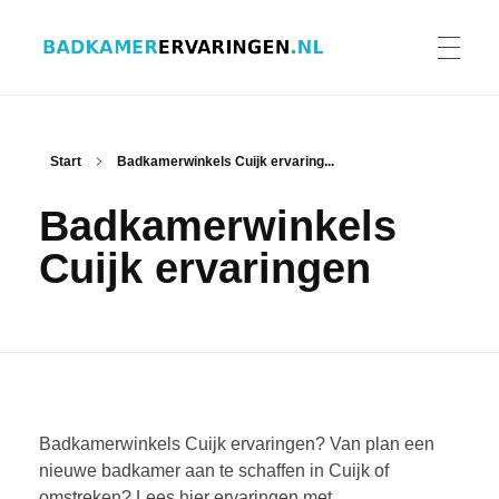
Badkamer ervaringen
Schrijf en lees ervaringen, recensies en reviews | Gratis badkamerbrochures ontvangen
HOME
Start
Badkamerwinkels Cuijk ervaring...
Badkamerwinkels
ERVARINGEN BADKAMERS
Cuijk ervaringen
BADKAMERERVARING DELEN
BADKAMERBROCHURES AANVRAGEN
Badkamerwinkels Cuijk ervaringen? Van plan een
nieuwe badkamer aan te schaffen in Cuijk of
omstreken? Lees hier ervaringen met
CONTACT