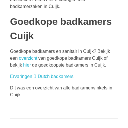
badkamerzaken in Cuijk.
Goedkope badkamers
Cuijk
Goedkope badkamers en sanitair in Cuijk? Bekijk
een
overzicht
van goedkope badkamers Cuijk of
bekijk
hier
de goedkoopste badkamers in Cuijk.
Ervaringen B Dutch badkamers
Dit was een overzicht van alle badkamerwinkels in
Cuijk.