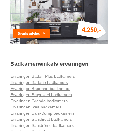
Badkamerwinkels ervaringen
Ervaringen Baden-Plus badkamers
Ervaringen Baderie badkamers
Ervaringen Brugman badkamers
Ervaringen Bruynzeel badkamers
Ervaringen Grando badkamers
Ervaringen Ikea badkamers
Ervaringen Sani-Dump badkamers
Ervaringen Sanidirect badkamers
Ervaringen Sanidrõme badkamers