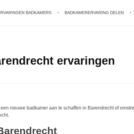
ERVARINGEN BADKAMERS
BADKAMERERVARING DELEN
rendrecht ervaringen
een nieuwe badkamer aan te schaffen in Barendrecht of omstr
cht.
Barendrecht