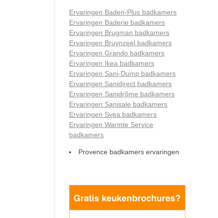
Ervaringen Baden-Plus badkamers
Ervaringen Baderie badkamers
Ervaringen Brugman badkamers
Ervaringen Bruynzeel badkamers
Ervaringen Grando badkamers
Ervaringen Ikea badkamers
Ervaringen Sani-Dump badkamers
Ervaringen Sanidirect badkamers
Ervaringen Sanidrõme badkamers
Ervaringen Sanisale badkamers
Ervaringen Svea badkamers
Ervaringen Warmte Service
badkamers
Provence badkamers ervaringen