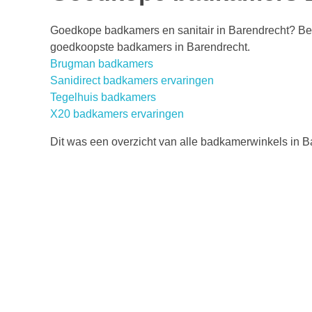
Goedkope badkamers en sanitair in Barendrecht? Be
goedkoopste badkamers in Barendrecht.
Brugman badkamers
Sanidirect badkamers ervaringen
Tegelhuis badkamers
X20 badkamers ervaringen
Dit was een overzicht van alle badkamerwinkels in B