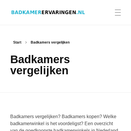
Badkamer ervaringen
Schrijf en lees ervaringen, recensies en reviews | Gratis badkamerbrochures ontvangen
HOME
Start
Badkamers vergelijken
Badkamers
ERVARINGEN BADKAMERS
vergelijken
BADKAMERERVARING DELEN
BADKAMERBROCHURES AANVRAGEN
Badkamers vergelijken? Badkamers kopen? Welke
badkamerwinkel is het voordeligst? Een overzicht
van de goedkoopste badkamerwinkels in Nederland.
CONTACT