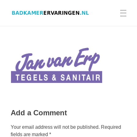
Badkamer ervaringen
Schrijf en lees ervaringen, recensies en reviews | Gratis badkamerbrochures ontvangen
HOME
ERVARINGEN BADKAMERS
BADKAMERERVARING DELEN
BADKAMERBROCHURES AANVRAGEN
Add a Comment
Your email address will not be published. Required
fields are marked *
CONTACT